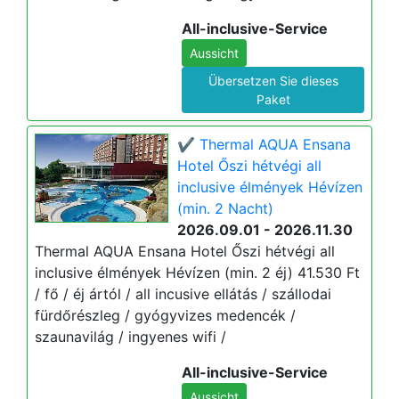
All-inclusive-Service
Aussicht
Übersetzen Sie dieses
Paket
✔️ Thermal AQUA Ensana
Hotel Őszi hétvégi all
inclusive élmények Hévízen
(min. 2 Nacht)
2026.09.01 - 2026.11.30
Thermal AQUA Ensana Hotel Őszi hétvégi all
inclusive élmények Hévízen (min. 2 éj) 41.530 Ft
/ fő / éj ártól / all incusive ellátás / szállodai
fürdőrészleg / gyógyvizes medencék /
szaunavilág / ingyenes wifi /
All-inclusive-Service
Aussicht