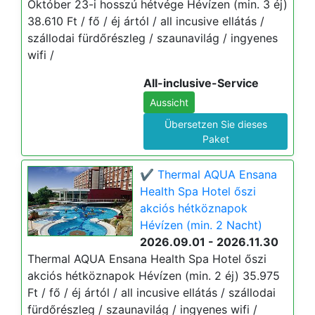
Október 23-i hosszú hétvége Hévízen (min. 3 éj)
38.610 Ft / fő / éj ártól / all incusive ellátás /
szállodai fürdőrészleg / szaunavilág / ingyenes
wifi /
All-inclusive-Service
Aussicht
Übersetzen Sie dieses
Paket
✔️ Thermal AQUA Ensana
Health Spa Hotel őszi
akciós hétköznapok
Hévízen (min. 2 Nacht)
2026.09.01 - 2026.11.30
Thermal AQUA Ensana Health Spa Hotel őszi
akciós hétköznapok Hévízen (min. 2 éj) 35.975
Ft / fő / éj ártól / all incusive ellátás / szállodai
fürdőrészleg / szaunavilág / ingyenes wifi /