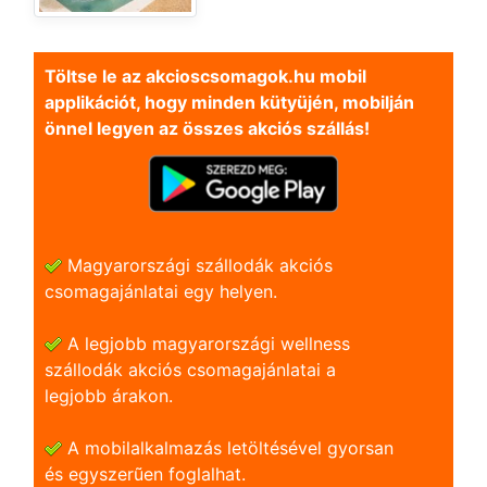
Töltse le az akcioscsomagok.hu mobil
applikációt, hogy minden kütyüjén, mobilján
önnel legyen az összes akciós szállás!
Magyarországi szállodák akciós
csomagajánlatai egy helyen.
A legjobb magyarországi wellness
szállodák akciós csomagajánlatai a
legjobb árakon.
A mobilalkalmazás letöltésével gyorsan
és egyszerũen foglalhat.