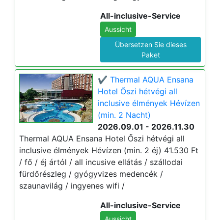
All-inclusive-Service
Aussicht
Übersetzen Sie dieses
Paket
✔️ Thermal AQUA Ensana
Hotel Őszi hétvégi all
inclusive élmények Hévízen
(min. 2 Nacht)
2026.09.01 - 2026.11.30
Thermal AQUA Ensana Hotel Őszi hétvégi all
inclusive élmények Hévízen (min. 2 éj) 41.530 Ft
/ fő / éj ártól / all incusive ellátás / szállodai
fürdőrészleg / gyógyvizes medencék /
szaunavilág / ingyenes wifi /
All-inclusive-Service
Aussicht