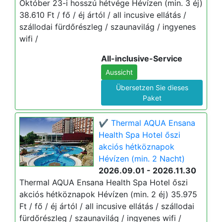
Október 23-i hosszú hétvége Hévízen (min. 3 éj)
38.610 Ft / fő / éj ártól / all incusive ellátás /
szállodai fürdőrészleg / szaunavilág / ingyenes
wifi /
All-inclusive-Service
Aussicht
Übersetzen Sie dieses
Paket
✔️ Thermal AQUA Ensana
Health Spa Hotel őszi
akciós hétköznapok
Hévízen (min. 2 Nacht)
2026.09.01 - 2026.11.30
Thermal AQUA Ensana Health Spa Hotel őszi
akciós hétköznapok Hévízen (min. 2 éj) 35.975
Ft / fő / éj ártól / all incusive ellátás / szállodai
fürdőrészleg / szaunavilág / ingyenes wifi /