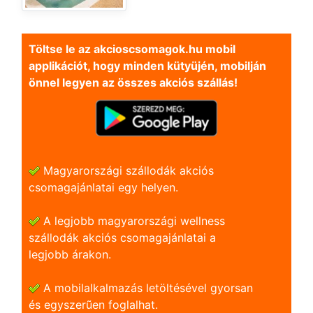
Töltse le az akcioscsomagok.hu mobil
applikációt, hogy minden kütyüjén, mobilján
önnel legyen az összes akciós szállás!
Magyarországi szállodák akciós
csomagajánlatai egy helyen.
A legjobb magyarországi wellness
szállodák akciós csomagajánlatai a
legjobb árakon.
A mobilalkalmazás letöltésével gyorsan
és egyszerũen foglalhat.