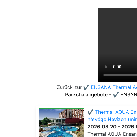
Zurück zur
✔️ ENSANA Thermal Aq
Pauschalangebote - ✔️ ENSAN
✔️ Thermal AQUA Ens
hétvége Hévízen (min
2026.08.20 - 2026.
Thermal AQUA Ensana