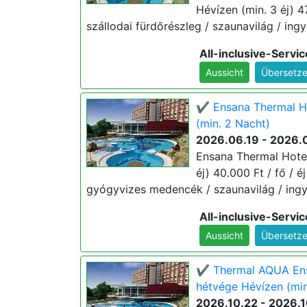
Hévízen (min. 3 éj) 47.
szállodai fürdőrészleg / szaunavilág / ingy
All-inclusive-Servic
Aussicht
Übersetze
✔️ Ensana Thermal Ho
(min. 2 Nacht)
2026.06.19 - 2026.
Ensana Thermal Hotel
éj) 40.000 Ft / fő / éj
gyógyvizes medencék / szaunavilág / ingy
All-inclusive-Servic
Aussicht
Übersetze
✔️ Thermal AQUA Ens
hétvége Hévízen (min
2026.10.22 - 2026.