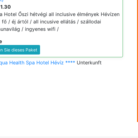
11.30
Hotel Őszi hétvégi all inclusive élmények Hévízen
 fő / éj ártól / all incusive ellátás / szállodai
navilág / ingyenes wifi /
e
n Sie dieses Paket
ua Health Spa Hotel Hévíz ****
Unterkunft