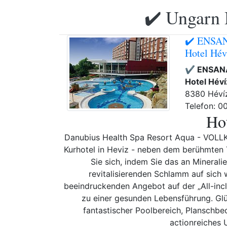
✔️ Ungarn 
✔️ ENSAN
Hotel Hév
✔️ ENSANA
Hotel Héví
8380 Hévíz
Telefon: 0
Hot
Danubius Health Spa Resort Aqua - VOL
Kurhotel in Heviz - neben dem berühmten 
Sie sich, indem Sie das an Mineral
revitalisierenden Schlamm auf sich w
beeindruckenden Angebot auf der „All-incl
zu einer gesunden Lebensführung. Glü
fantastischer Poolbereich, Planschbe
actionreiches