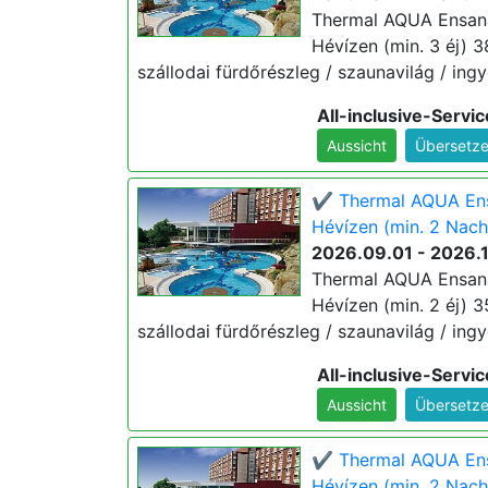
Thermal AQUA Ensana
Hévízen (min. 3 éj) 38.
szállodai fürdőrészleg / szaunavilág / ingy
All-inclusive-Servic
Aussicht
Übersetze
✔️ Thermal AQUA Ens
Hévízen (min. 2 Nach
2026.09.01 - 2026.
Thermal AQUA Ensana
Hévízen (min. 2 éj) 35.
szállodai fürdőrészleg / szaunavilág / ingy
All-inclusive-Servic
Aussicht
Übersetze
✔️ Thermal AQUA Ensa
Hévízen (min. 2 Nach