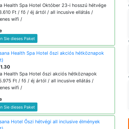
 Health Spa Hotel Október 23-i hosszú hétvége
610 Ft / fő / éj ártól / all incusive ellátás /
enes wifi /
e
n Sie dieses Paket
ana Health Spa Hotel őszi akciós hétköznapok
t)
11.30
 Health Spa Hotel őszi akciós hétköznapok
975 Ft / fő / éj ártól / all incusive ellátás /
enes wifi /
e
n Sie dieses Paket
na Hotel Őszi hétvégi all inclusive élmények
t)