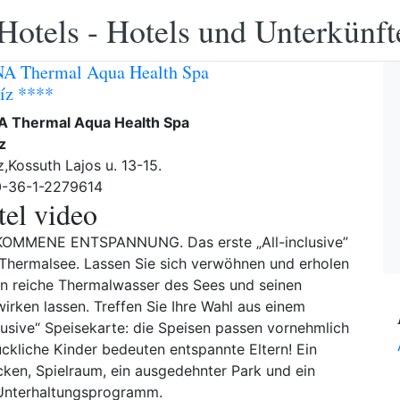
Hotels - Hotels und Unterkünft
A Thermal Aqua Health Spa
íz ****
 Thermal Aqua Health Spa
z
,Kossuth Lajos u. 13-15.
0-36-1-2279614
el video
LKOMMENE ENTSPANNUNG. Das erste „All-inclusive”
Thermalsee. Lassen Sie sich verwöhnen und erholen
ien reiche Thermalwasser des Sees und seinen
irken lassen. Treffen Sie Ihre Wahl aus einem
usive“ Speisekarte: die Speisen passen vornehmlich
ckliche Kinder bedeuten entspannte Eltern! Ein
cken, Spielraum, ein ausgedehnter Park und ein
 Unterhaltungsprogramm.