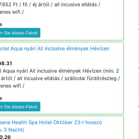
852 Ft / fő / éj ártól / all incusive ellátás /
enes wifi /
e
n Sie dieses Paket
tel Aqua nyári All inclusive élmények Hévízen
08.31
 Aqua nyári All inclusive élmények Hévízen (min. 2
 ártól / all incusive ellátás / szállodai fürdőrészleg /
enes wifi /
e
n Sie dieses Paket
ana Health Spa Hotel Október 23-i hosszú
. 3 Nacht)
10.26