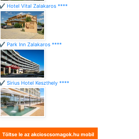
✔️ Hotel Vital Zalakaros ****
✔️ Park Inn Zalakaros ****
✔️ Sirius Hotel Keszthely ****
Töltse le az akcioscsomagok.hu mobil