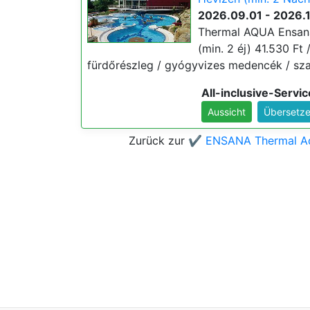
2026.09.01 - 2026.
Thermal AQUA Ensana 
(min. 2 éj) 41.530 Ft /
fürdőrészleg / gyógyvizes medencék / szau
All-inclusive-Servic
Aussicht
Übersetze
Zurück zur
✔️ ENSANA Thermal Aq