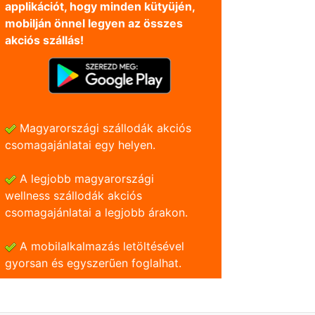
applikációt, hogy minden kütyüjén,
mobilján önnel legyen az összes
akciós szállás!
Magyarországi szállodák akciós
csomagajánlatai egy helyen.
A legjobb magyarországi
wellness szállodák akciós
csomagajánlatai a legjobb árakon.
A mobilalkalmazás letöltésével
gyorsan és egyszerũen foglalhat.