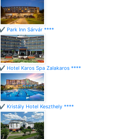
✔️ Park Inn Sárvár ****
✔️ Hotel Karos Spa Zalakaros ****
✔️ Kristály Hotel Keszthely ****