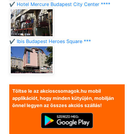
✔️ Hotel Mercure Budapest City Center ****
✔️ Ibis Budapest Heroes Square ***
Töltse le az akcioscsomagok.hu mobil
applikációt, hogy minden kütyüjén, mobilján
önnel legyen az összes akciós szállás!