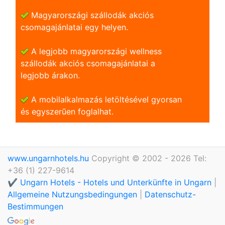
Magyarországi szállodák akciós
csomagajánlatai egy helyen.
A legjobb magyarországi wellness
szállodák akciós csomagajánlatai a
legjobb árakon.
A mobilalkalmazás letöltésével gyorsan
és egyszerũen foglalhat.
www.ungarnhotels.hu
Copyright © 2002 - 2026 Tel:
+36 (1) 227-9614
✔️ Ungarn Hotels - Hotels und Unterkünfte in Ungarn
|
Allgemeine Nutzungsbedingungen
|
Datenschutz-
Bestimmungen