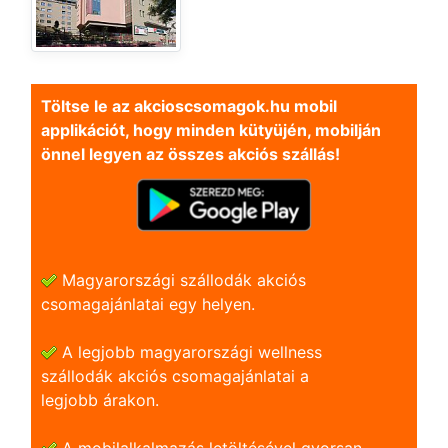
Töltse le az akcioscsomagok.hu mobil
applikációt, hogy minden kütyüjén, mobilján
önnel legyen az összes akciós szállás!
Magyarországi szállodák akciós
csomagajánlatai egy helyen.
A legjobb magyarországi wellness
szállodák akciós csomagajánlatai a
legjobb árakon.
A mobilalkalmazás letöltésével gyorsan