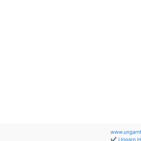
www.ungarnh
✔️ Ungarn Ho