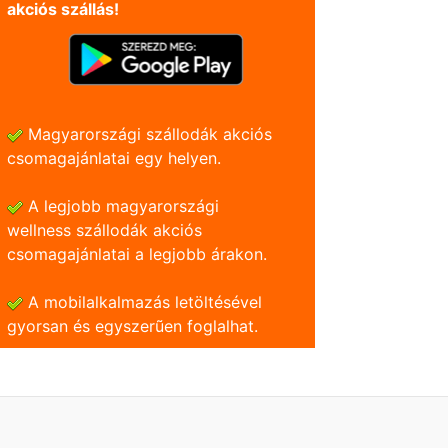
akciós szállás!
Magyarországi szállodák akciós
csomagajánlatai egy helyen.
A legjobb magyarországi
wellness szállodák akciós
csomagajánlatai a legjobb árakon.
A mobilalkalmazás letöltésével
gyorsan és egyszerũen foglalhat.