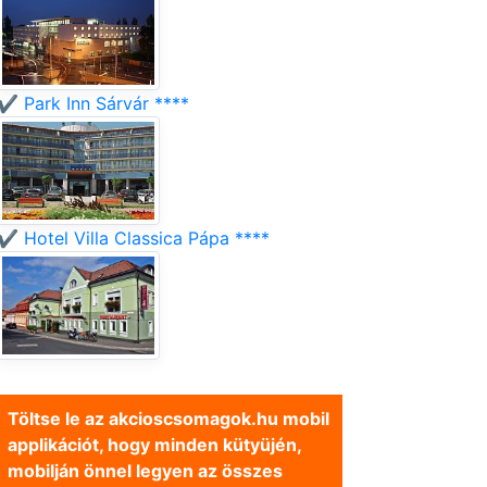
✔️ Park Inn Sárvár ****
✔️ Hotel Villa Classica Pápa ****
Töltse le az akcioscsomagok.hu mobil
applikációt, hogy minden kütyüjén,
mobilján önnel legyen az összes