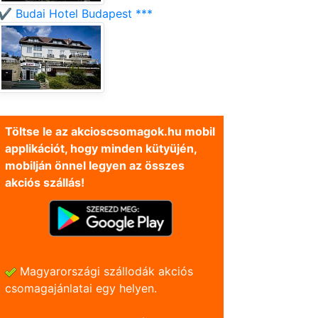
✔️ Budai Hotel Budapest ***
Töltse le az akcioscsomagok.hu mobil
applikációt, hogy minden kütyüjén,
mobilján önnel legyen az összes
akciós szállás!
Magyarországi szállodák akciós
csomagajánlatai egy helyen.