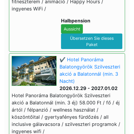
fitneszterem / animáció / Happy Hours /
ingyenes WiFi /
Halbpension
Aussicht
Übersetzen Sie dieses
Paket
✔️ Hotel Panoráma
Balatongyörök Szilveszteri
akció a Balatonnál (min. 3
Nacht)
2026.12.29 - 2027.01.02
Hotel Panoráma Balatongyörök Szilveszteri
akció a Balatonnál (min. 3 éj) 58.000 Ft / fő / éj
ártól / félpanzió / wellness használat /
köszöntőital / gyertyafényes fürdőzés / all
inclusive gálavacsora / szilveszteri programok /
ingyenes wifi /