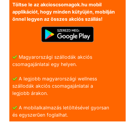
Töltse le az akcioscsomagok.hu mobil
applikációt, hogy minden kütyüjén, mobilján
önnel legyen az összes akciós szállás!
Magyarországi szállodák akciós
csomagajánlatai egy helyen.
A legjobb magyarországi wellness
szállodák akciós csomagajánlatai a
legjobb árakon.
A mobilalkalmazás letöltésével gyorsan
és egyszerũen foglalhat.