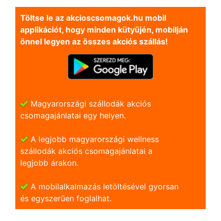
Töltse le az akcioscsomagok.hu mobil
applikációt, hogy minden kütyüjén, mobilján
önnel legyen az összes akciós szállás!
Magyarországi szállodák akciós
csomagajánlatai egy helyen.
A legjobb magyarországi wellness
szállodák akciós csomagajánlatai a
legjobb árakon.
A mobilalkalmazás letöltésével gyorsan
és egyszerũen foglalhat.