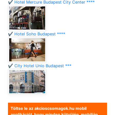
✔️ Hotel Mercure Budapest City Center ****
✔️ Hotel Soho Budapest ****
✔️ City Hotel Unio Budapest ***
Töltse le az akcioscsomagok.hu mobil
applikációt, hogy minden kütyüjén, mobilján