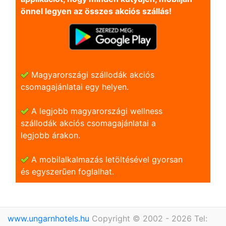
önnel legyen az összes akciós szállás!
Magyarországi szállodák akciós
csomagajánlatai egy helyen.
A legjobb magyarországi wellness
szállodák akciós csomagajánlatai a
legjobb árakon.
A mobilalkalmazás letöltésével gyorsan
és egyszerũen foglalhat.
www.ungarnhotels.hu
Copyright © 2002 - 2026 Tel: