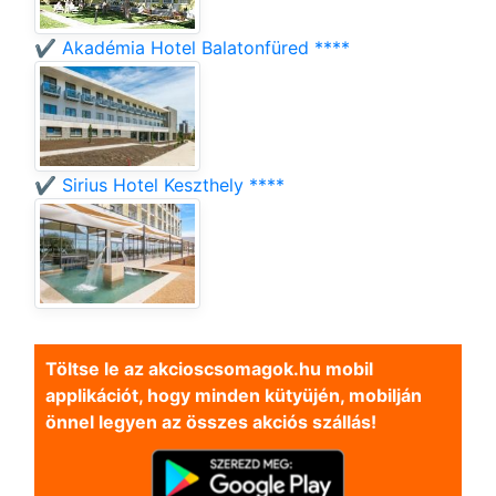
✔️ Akadémia Hotel Balatonfüred ****
✔️ Sirius Hotel Keszthely ****
Töltse le az akcioscsomagok.hu mobil
applikációt, hogy minden kütyüjén, mobilján
önnel legyen az összes akciós szállás!