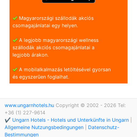
Magyarországi szállodák akciós
csomagajánlatai egy helyen.
A legjobb magyarországi wellness
szállodák akciós csomagajánlatai a
legjobb árakon.
A mobilalkalmazás letöltésével gyorsan
és egyszerũen foglalhat.
www.ungarnhotels.hu
Copyright © 2002 - 2026 Tel:
+36 (1) 227-9614
✔️ Ungarn Hotels - Hotels und Unterkünfte in Ungarn
|
Allgemeine Nutzungsbedingungen
|
Datenschutz-
Bestimmungen