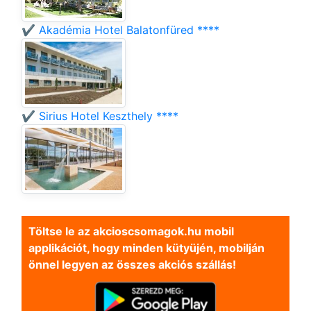
✔️ Akadémia Hotel Balatonfüred ****
✔️ Sirius Hotel Keszthely ****
Töltse le az akcioscsomagok.hu mobil
applikációt, hogy minden kütyüjén, mobilján
önnel legyen az összes akciós szállás!