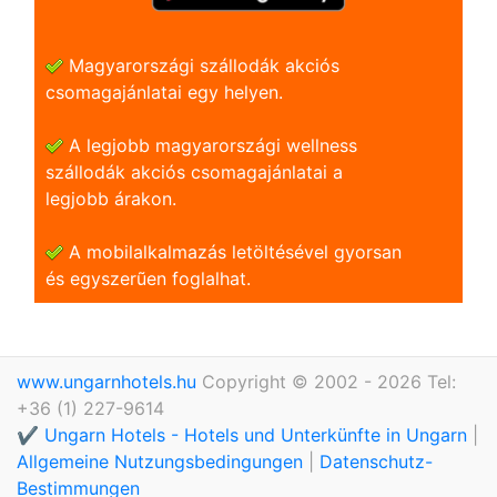
Magyarországi szállodák akciós
csomagajánlatai egy helyen.
A legjobb magyarországi wellness
szállodák akciós csomagajánlatai a
legjobb árakon.
A mobilalkalmazás letöltésével gyorsan
és egyszerũen foglalhat.
www.ungarnhotels.hu
Copyright © 2002 - 2026 Tel:
+36 (1) 227-9614
✔️ Ungarn Hotels - Hotels und Unterkünfte in Ungarn
|
Allgemeine Nutzungsbedingungen
|
Datenschutz-
Bestimmungen