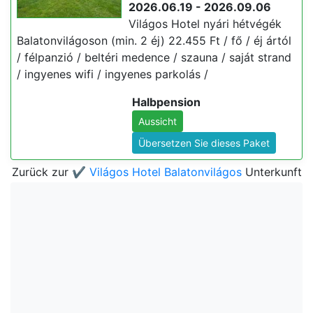
2026.06.19 - 2026.09.06
Világos Hotel nyári hétvégék
Balatonvilágoson (min. 2 éj) 22.455 Ft / fő / éj ártól
/ félpanzió / beltéri medence / szauna / saját strand
/ ingyenes wifi / ingyenes parkolás /
Halbpension
Aussicht
Übersetzen Sie dieses Paket
Zurück zur
✔️ Világos Hotel Balatonvilágos
Unterkunft