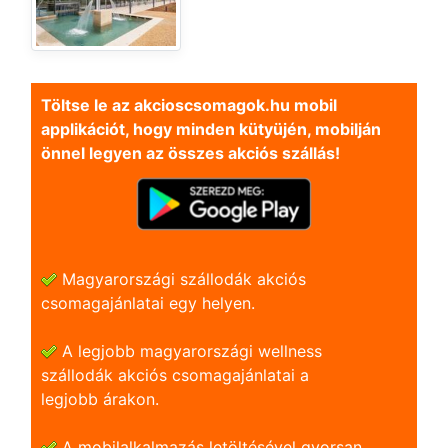
Töltse le az akcioscsomagok.hu mobil
applikációt, hogy minden kütyüjén, mobilján
önnel legyen az összes akciós szállás!
Magyarországi szállodák akciós
csomagajánlatai egy helyen.
A legjobb magyarországi wellness
szállodák akciós csomagajánlatai a
legjobb árakon.
A mobilalkalmazás letöltésével gyorsan