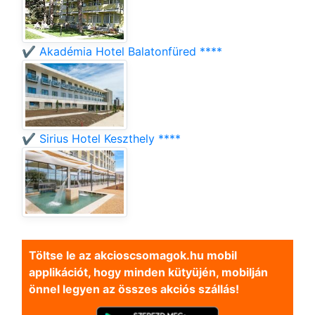
✔️ Akadémia Hotel Balatonfüred ****
✔️ Sirius Hotel Keszthely ****
Töltse le az akcioscsomagok.hu mobil
applikációt, hogy minden kütyüjén, mobilján
önnel legyen az összes akciós szállás!