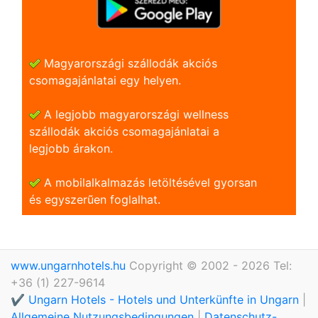
Magyarországi szállodák akciós
csomagajánlatai egy helyen.
A legjobb magyarországi wellness
szállodák akciós csomagajánlatai a
legjobb árakon.
A mobilalkalmazás letöltésével gyorsan
és egyszerũen foglalhat.
www.ungarnhotels.hu
Copyright © 2002 - 2026 Tel:
+36 (1) 227-9614
✔️ Ungarn Hotels - Hotels und Unterkünfte in Ungarn
|
Allgemeine Nutzungsbedingungen
|
Datenschutz-