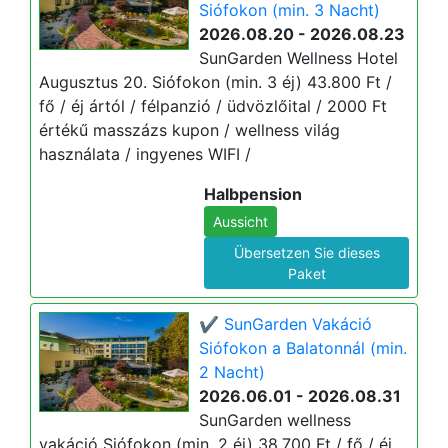
Siófokon (min. 3 Nacht)
2026.08.20 - 2026.08.23
SunGarden Wellness Hotel
Augusztus 20. Siófokon (min. 3 éj) 43.800 Ft /
fő / éj ártól / félpanzió / üdvözlőital / 2000 Ft
értékű masszázs kupon / wellness világ
használata / ingyenes WIFI /
Halbpension
Aussicht
Übersetzen Sie dieses
Paket
✔️ SunGarden Vakáció
Siófokon a Balatonnál (min.
2 Nacht)
2026.06.01 - 2026.08.31
SunGarden wellness
vakáció Siófokon (min. 2 éj) 38.700 Ft / fő / éj