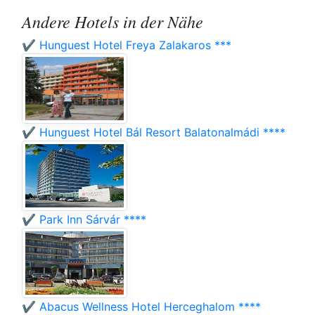
Andere Hotels in der Nähe
✔️ Hunguest Hotel Freya Zalakaros ***
✔️ Hunguest Hotel Bál Resort Balatonalmádi ****
✔️ Park Inn Sárvár ****
✔️ Abacus Wellness Hotel Herceghalom ****