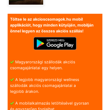
Töltse le az akcioscsomagok.hu mobil
applikációt, hogy minden kütyüjén, mobilján
önnel legyen az összes akciós szállás!
Magyarországi szállodák akciós
csomagajánlatai egy helyen.
A legjobb magyarországi wellness
szállodák akciós csomagajánlatai a
legjobb árakon.
A mobilalkalmazás letöltésével gyorsan
és egyszerũen foglalhat.