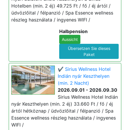
Hotelben (min. 2 éj) 49.725 Ft / fő / éj ártól /
üdvözlőital / félpanzió / Spa Essence wellness
részleg használata / ingyenes WIFI /
Halbpension
Aussicht
Übersetzen Sie dieses
Paket
✔️ Sirius Wellness Hotel
Indián nyár Keszthelyen
(min. 2 Nacht)
2026.09.01 - 2026.09.30
Sirius Wellness Hotel Indián
nyár Keszthelyen (min. 2 éj) 33.660 Ft / fő / éj
ártól hétköznap / üdvözlőital / félpanzió / Spa
Essence wellness részleg használata / ingyenes
WIFI /