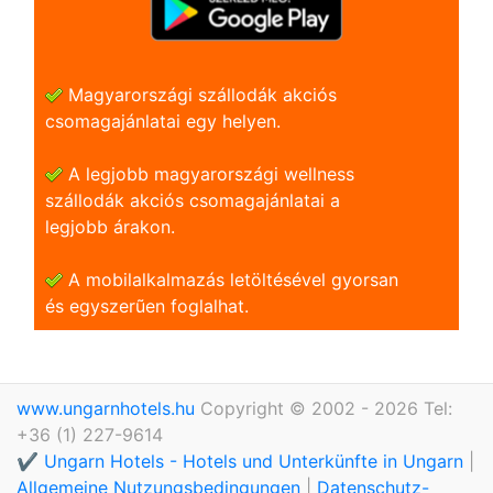
Magyarországi szállodák akciós
csomagajánlatai egy helyen.
A legjobb magyarországi wellness
szállodák akciós csomagajánlatai a
legjobb árakon.
A mobilalkalmazás letöltésével gyorsan
és egyszerũen foglalhat.
www.ungarnhotels.hu
Copyright © 2002 - 2026 Tel:
+36 (1) 227-9614
✔️ Ungarn Hotels - Hotels und Unterkünfte in Ungarn
|
Allgemeine Nutzungsbedingungen
|
Datenschutz-