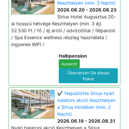
Keszthelyen (min. 3 Nacht)
2026.08.20 - 2026.08.23
Sirius Hotel Augusztus 20-
ai hosszú hétvége Keszthelyen (min. 3 éj)
52.530 Ft / fő / éj ártól / üdvözlőital / félpanzió
/ Spa Essence wellness részleg használata /
ingyenes WIFI /
Halbpension
Aussicht
Übersetzen Sie dieses
Paket
✔️ Napsütötte Sirius nyári
balatoni akció Keszthelyen
a Sirius Hotelben (min. 2
Nacht)
2026.06.19 - 2026.08.31
Nyári balatoni akció Keszthelyen a Sirius