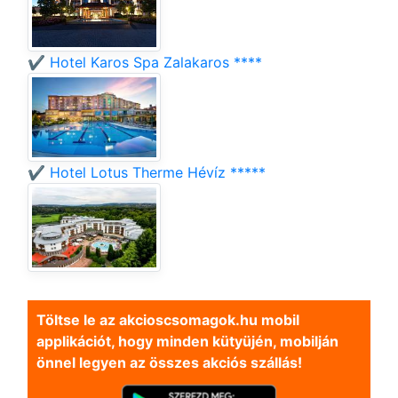
✔️ Hotel Karos Spa Zalakaros ****
✔️ Hotel Lotus Therme Hévíz *****
Töltse le az akcioscsomagok.hu mobil
applikációt, hogy minden kütyüjén, mobilján
önnel legyen az összes akciós szállás!