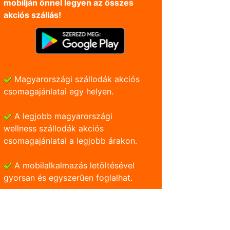
mobilján önnel legyen az összes
akciós szállás!
Magyarországi szállodák akciós
csomagajánlatai egy helyen.
A legjobb magyarországi
wellness szállodák akciós
csomagajánlatai a legjobb árakon.
A mobilalkalmazás letöltésével
gyorsan és egyszerũen foglalhat.