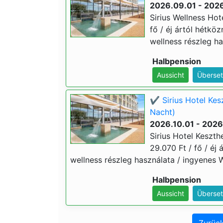
2026.09.01 - 202
Sirius Wellness Hot
fő / éj ártól hétkö
wellness részleg ha
Halbpension
Aussicht
Überset
✔️ Sirius Hotel Kes
Nacht)
2026.10.01 - 2026
Sirius Hotel Keszth
29.070 Ft / fő / éj 
wellness részleg használata / ingyenes 
Halbpension
Aussicht
Überset