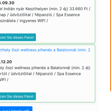
6.09.30
el Indián nyár Keszthelyen (min. 2 éj) 33.660 Ft /
znap / üdvözlőital / félpanzió / Spa Essence
sználata / ingyenes WIFI /
zen Sie dieses Paket
zthely őszi wellness pihenés a Balatonnál (min. 2
.12.20
ely őszi wellness pihenés a Balatonnál (min. 2 éj)
ártól / üdvözlőital / félpanzió / Spa Essence
WIFI /
zen Sie dieses Paket