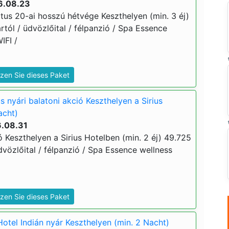
6.08.23
tus 20-ai hosszú hétvége Keszthelyen (min. 3 éj)
ártól / üdvözlőital / félpanzió / Spa Essence
WIFI /
zen Sie dieses Paket
s nyári balatoni akció Keszthelyen a Sirius
acht)
6.08.31
ó Keszthelyen a Sirius Hotelben (min. 2 éj) 49.725
 üdvözlőital / félpanzió / Spa Essence wellness
zen Sie dieses Paket
Hotel Indián nyár Keszthelyen (min. 2 Nacht)