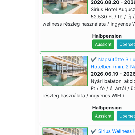
2026.08.20 - 202
Sirius Hotel Augusz
52.530 Ft / fő / éj 
wellness részleg használata / ingyenes 
Halbpension
Aussicht
Überset
✔️ Napsütötte Siriu
Hotelben (min. 2 N
2026.06.19 - 202
Nyári balatoni akci
Ft / fő / éj ártól /
részleg használata / ingyenes WIFI /
Halbpension
Aussicht
Überset
✔️ Sirius Wellness 