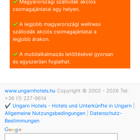
Magyarországi szállodák akciós
csomagajánlatai egy helyen.
A legjobb magyarországi wellness
szállodák akciós csomagajánlatai a
legjobb árakon.
A mobilalkalmazás letöltésével gyorsan
és egyszerũen foglalhat.
www.ungarnhotels.hu
Copyright © 2002 - 2026 Tel:
+36 (1) 227-9614
✔️ Ungarn Hotels - Hotels und Unterkünfte in Ungarn
|
Allgemeine Nutzungsbedingungen
|
Datenschutz-
Bestimmungen