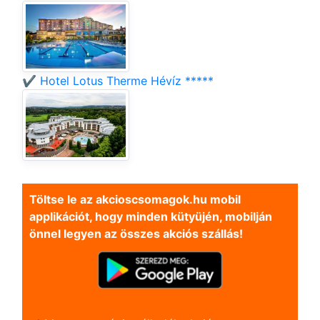
✔️ Hotel Lotus Therme Hévíz *****
Töltse le az akcioscsomagok.hu mobil
applikációt, hogy minden kütyüjén, mobilján
önnel legyen az összes akciós szállás!