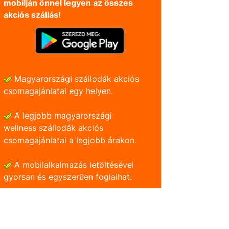
mobilján önnel legyen az összes
akciós szállás!
Magyarországi szállodák akciós
csomagajánlatai egy helyen.
A legjobb magyarországi
wellness szállodák akciós
csomagajánlatai a legjobb árakon.
A mobilalkalmazás letöltésével
gyorsan és egyszerũen foglalhat.