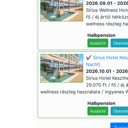
2026.09.01 - 202
Sirius Wellness Hot
fő / éj ártól hétkö
wellness részleg ha
Halbpension
Aussicht
Überset
✔️ Sirius Hotel Kes
Nacht)
2026.10.01 - 2026
Sirius Hotel Keszth
29.070 Ft / fő / éj 
wellness részleg használata / ingyenes 
Halbpension
Aussicht
Überset