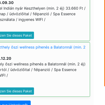
6.09.30
el Indián nyár Keszthelyen (min. 2 éj) 33.660 Ft /
znap / üdvözlőital / félpanzió / Spa Essence
sználata / ingyenes WIFI /
zen Sie dieses Paket
zthely őszi wellness pihenés a Balatonnál (min. 2
.12.20
ely őszi wellness pihenés a Balatonnál (min. 2 éj)
ártól / üdvözlőital / félpanzió / Spa Essence
WIFI /
zen Sie dieses Paket