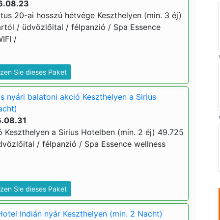
6.08.23
tus 20-ai hosszú hétvége Keszthelyen (min. 3 éj)
ártól / üdvözlőital / félpanzió / Spa Essence
WIFI /
zen Sie dieses Paket
s nyári balatoni akció Keszthelyen a Sirius
acht)
6.08.31
ó Keszthelyen a Sirius Hotelben (min. 2 éj) 49.725
 üdvözlőital / félpanzió / Spa Essence wellness
zen Sie dieses Paket
Hotel Indián nyár Keszthelyen (min. 2 Nacht)