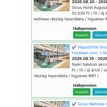
2026.08.20 - 202
Sirius Hotel Augusz
52.530 Ft / fő / éj 
wellness részleg használata / ingyenes 
Halbpension
Aussicht
Überset
✔️ Napsütötte Siriu
Hotelben (min. 2 N
2026.06.19 - 202
Nyári balatoni akci
Ft / fő / éj ártól /
részleg használata / ingyenes WIFI /
Halbpension
Aussicht
Überset
✔️ Sirius Wellness 