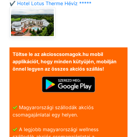
✔️ Hotel Lotus Therme Hévíz *****
Töltse le az akcioscsomagok.hu mobil
applikációt, hogy minden kütyüjén, mobilján
önnel legyen az összes akciós szállás!
Magyarországi szállodák akciós
csomagajánlatai egy helyen.
A legjobb magyarországi wellness
szállodák akciós csomagajánlatai a