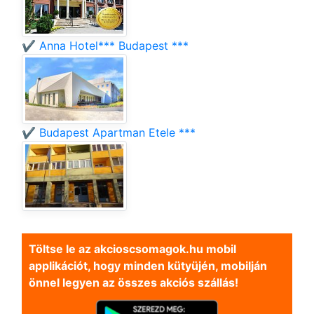
✔️ Anna Hotel*** Budapest ***
✔️ Budapest Apartman Etele ***
Töltse le az akcioscsomagok.hu mobil
applikációt, hogy minden kütyüjén, mobilján
önnel legyen az összes akciós szállás!