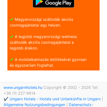
Magyarországi szállodák akciós
csomagajánlatai egy helyen.
A legjobb magyarországi wellness
szállodák akciós csomagajánlatai a
legjobb árakon.
A mobilalkalmazás letöltésével gyorsan
és egyszerũen foglalhat.
www.ungarnhotels.hu
Copyright © 2002 - 2026 Tel:
+36 (1) 227-9614
✔️ Ungarn Hotels - Hotels und Unterkünfte in Ungarn
|
Allgemeine Nutzungsbedingungen
|
Datenschutz-