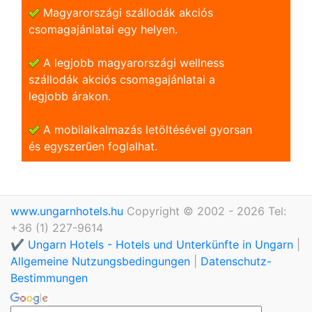
Magyarországi szállodák akciós
csomagajánlatai egy helyen.
A legjobb magyarországi wellness
szállodák akciós csomagajánlatai a
legjobb árakon.
A mobilalkalmazás letöltésével gyorsan
és egyszerũen foglalhat.
www.ungarnhotels.hu
Copyright © 2002 - 2026 Tel:
+36 (1) 227-9614
✔️ Ungarn Hotels - Hotels und Unterkünfte in Ungarn
|
Allgemeine Nutzungsbedingungen
|
Datenschutz-
Bestimmungen