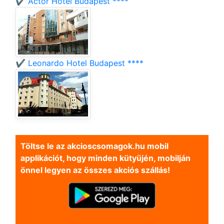
✔️ Actor Hotel Budapest ****
✔️ Leonardo Hotel Budapest ****
Töltse le az akcioscsomagok.hu mobil
applikációt, hogy minden kütyüjén, mobilján
önnel legyen az összes akciós szállás!