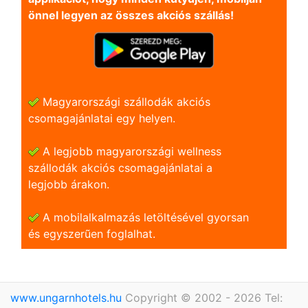
önnel legyen az összes akciós szállás!
Magyarországi szállodák akciós
csomagajánlatai egy helyen.
A legjobb magyarországi wellness
szállodák akciós csomagajánlatai a
legjobb árakon.
A mobilalkalmazás letöltésével gyorsan
és egyszerũen foglalhat.
www.ungarnhotels.hu
Copyright © 2002 - 2026 Tel: