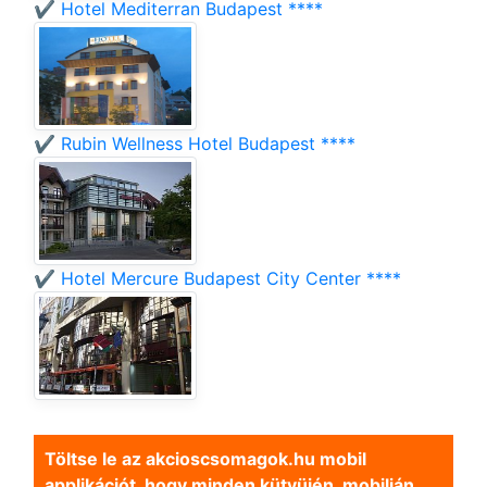
✔️ Hotel Mediterran Budapest ****
✔️ Rubin Wellness Hotel Budapest ****
✔️ Hotel Mercure Budapest City Center ****
Töltse le az akcioscsomagok.hu mobil
applikációt, hogy minden kütyüjén, mobilján