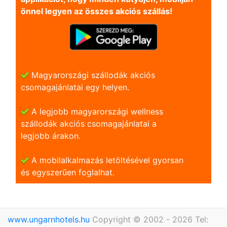
önnel legyen az összes akciós szállás!
Magyarországi szállodák akciós
csomagajánlatai egy helyen.
A legjobb magyarországi wellness
szállodák akciós csomagajánlatai a
legjobb árakon.
A mobilalkalmazás letöltésével gyorsan
és egyszerũen foglalhat.
www.ungarnhotels.hu
Copyright © 2002 - 2026 Tel: