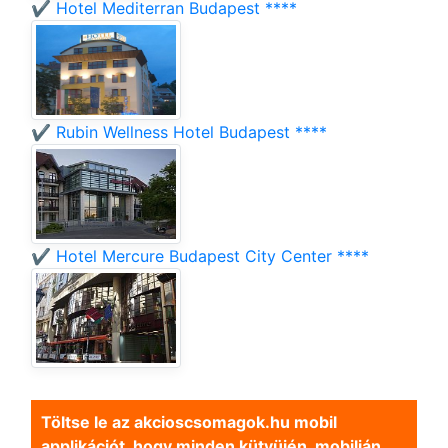
✔️ Hotel Mediterran Budapest ****
✔️ Rubin Wellness Hotel Budapest ****
✔️ Hotel Mercure Budapest City Center ****
Töltse le az akcioscsomagok.hu mobil
applikációt, hogy minden kütyüjén, mobilján