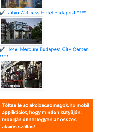
✔️ Rubin Wellness Hotel Budapest ****
✔️ Hotel Mercure Budapest City Center
****
Töltse le az akcioscsomagok.hu mobil
applikációt, hogy minden kütyüjén,
mobilján önnel legyen az összes
akciós szállás!