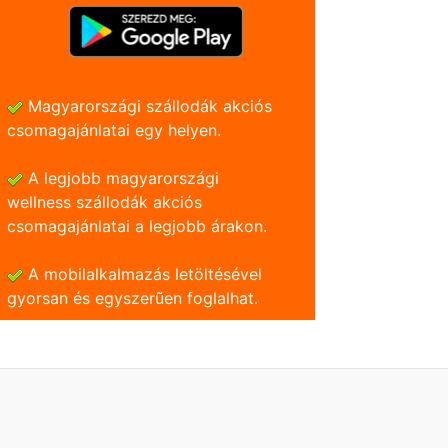
Magyarországi szállodák akciós
csomagajánlatai egy helyen.
A legjobb magyarországi
wellness szállodák akciós
csomagajánlatai a legjobb árakon.
A mobilalkalmazás letöltésével
gyorsan és egyszerũen foglalhat.