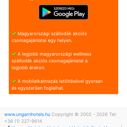
Magyarországi szállodák akciós
csomagajánlatai egy helyen.
A legjobb magyarországi wellness
szállodák akciós csomagajánlatai a
legjobb árakon.
A mobilalkalmazás letöltésével gyorsan
és egyszerũen foglalhat.
www.ungarnhotels.hu
Copyright © 2002 - 2026 Tel:
+36 (1) 227-9614