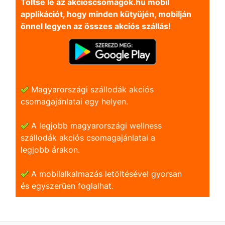
Töltse le az akcioscsomagok.hu mobil
applikációt, hogy minden kütyüjén, mobilján
önnel legyen az összes akciós szállás!
Magyarországi szállodák akciós
csomagajánlatai egy helyen.
A legjobb magyarországi wellness
szállodák akciós csomagajánlatai a
legjobb árakon.
A mobilalkalmazás letöltésével gyorsan
és egyszerũen foglalhat.