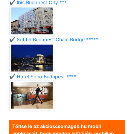
✔️ Ibis Budapest City ***
✔️ Sofitel Budapest Chain Bridge *****
✔️ Hotel Soho Budapest ****
Töltse le az akcioscsomagok.hu mobil
applikációt, hogy minden kütyüjén, mobilján