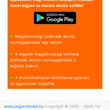
önnel legyen az összes akciós szállás!
Magyarországi szállodák akciós
csomagajánlatai egy helyen.
A legjobb magyarországi wellness
szállodák akciós csomagajánlatai a
legjobb árakon.
A mobilalkalmazás letöltésével gyorsan
és egyszerũen foglalhat.
www.ungarnhotels.hu
Copyright © 2002 - 2026 Tel: