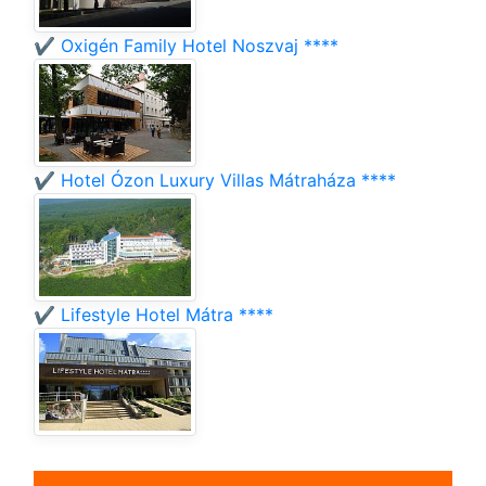
✔️ Oxigén Family Hotel Noszvaj ****
✔️ Hotel Ózon Luxury Villas Mátraháza ****
✔️ Lifestyle Hotel Mátra ****