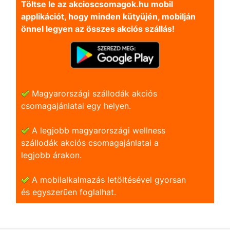
Töltse le az akcioscsomagok.hu mobil
applikációt, hogy minden kütyüjén, mobilján
önnel legyen az összes akciós szállás!
Magyarországi szállodák akciós
csomagajánlatai egy helyen.
A legjobb magyarországi wellness
szállodák akciós csomagajánlatai a
legjobb árakon.
A mobilalkalmazás letöltésével gyorsan
és egyszerũen foglalhat.