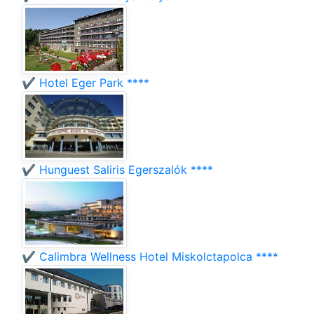
✔️ Hotel Eger Park ****
✔️ Hunguest Saliris Egerszalók ****
✔️ Calimbra Wellness Hotel Miskolctapolca ****