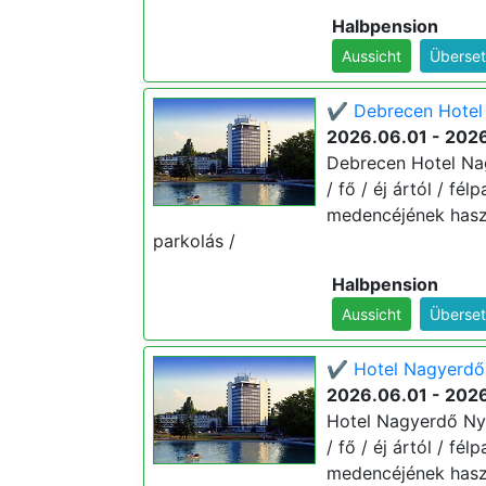
Halbpension
Aussicht
Überset
✔️ Debrecen Hotel 
2026.06.01 - 202
Debrecen Hotel Nag
/ fő / éj ártól / fé
medencéjének haszn
parkolás /
Halbpension
Aussicht
Überset
✔️ Hotel Nagyerdő 
2026.06.01 - 202
Hotel Nagyerdő Nyá
/ fő / éj ártól / fé
medencéjének haszn