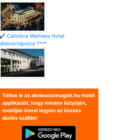
✔️ Calimbra Wellness Hotel
Miskolctapolca ****
Töltse le az akcioscsomagok.hu mobil
applikációt, hogy minden kütyüjén,
mobilján önnel legyen az összes
akciós szállás!