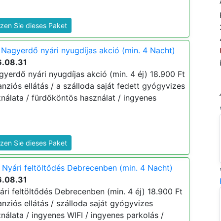
zen Sie dieses Paket
Nagyerdő nyári nyugdíjas akció (min. 4 Nacht)
6.08.31
yerdő nyári nyugdíjas akció (min. 4 éj) 18.900 Ft
lpanziós ellátás / a szálloda saját fedett gyógyvizes
álata / fürdőköntös használat / ingyenes
zen Sie dieses Paket
Nyári feltöltődés Debrecenben (min. 4 Nacht)
6.08.31
ri feltöltődés Debrecenben (min. 4 éj) 18.900 Ft
lpanziós ellátás / szálloda saját gyógyvizes
álata / ingyenes WIFI / ingyenes parkolás /