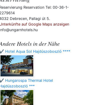
Reservierung Reservation Tel: 00-36-1-
2279614
4032 Debrecen, Pallagi út 5.
Unterkünfte auf Google Maps anzeigen
info@ungarnhotels.hu
Andere Hotels in der Nähe
✔️ Hotel Aqua Sol Hajdúszoboszló ****
✔️ Hungarospa Thermal Hotel
Hajdúszoboszló ***