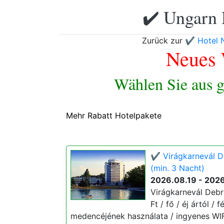
✔️ Ungarn 
Zurück zur
✔️ Hotel
Neues 
Wählen Sie aus g
Mehr Rabatt Hotelpakete
✔️ Virágkarnevál 
(min. 3 Nacht)
2026.08.19 - 202
Virágkarnevál Debr
Ft / fő / éj ártól /
medencéjének használata / ingyenes WIFI