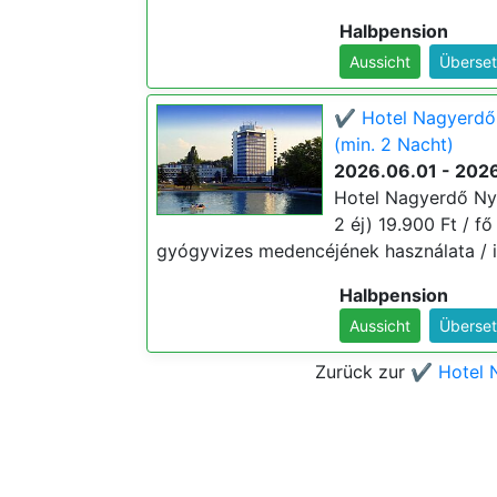
Halbpension
Aussicht
Überset
✔️ Hotel Nagyerdő
(min. 2 Nacht)
2026.06.01 - 202
Hotel Nagyerdő Ny
2 éj) 19.900 Ft / fő 
gyógyvizes medencéjének használata / i
Halbpension
Aussicht
Überset
Zurück zur
✔️ Hotel