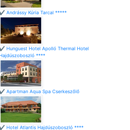
✔️ Andrássy Kúria Tarcal *****
✔️ Hunguest Hotel Apolló Thermal Hotel
Hajdúszoboszló ****
✔️ Apartman Aqua Spa Cserkeszőlő
✔️ Hotel Atlantis Hajdúszoboszló ****