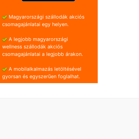
Magyarországi szállodák akciós
csomagajánlatai egy helyen.
A legjobb magyarországi
wellness szállodák akciós
csomagajánlatai a legjobb árakon.
A mobilalkalmazás letöltésével
gyorsan és egyszerũen foglalhat.