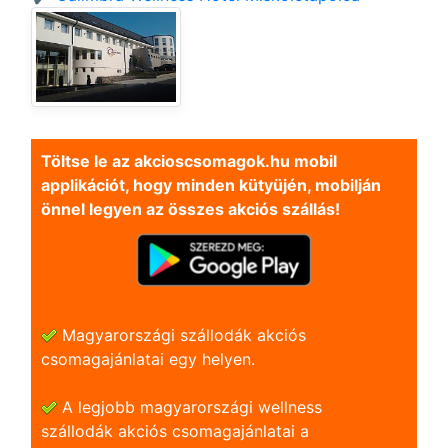
Töltse le az akcioscsomagok.hu mobil
applikációt, hogy minden kütyüjén, mobilján
önnel legyen az összes akciós szállás!
Magyarországi szállodák akciós
csomagajánlatai egy helyen.
A legjobb magyarországi wellness
szállodák akciós csomagajánlatai a