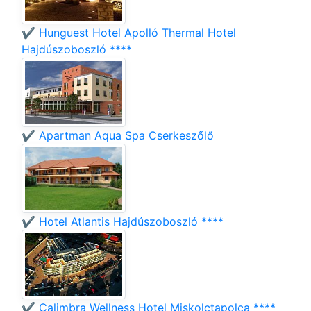
✔️ Hunguest Hotel Apolló Thermal Hotel
Hajdúszoboszló ****
✔️ Apartman Aqua Spa Cserkeszőlő
✔️ Hotel Atlantis Hajdúszoboszló ****
✔️ Calimbra Wellness Hotel Miskolctapolca ****