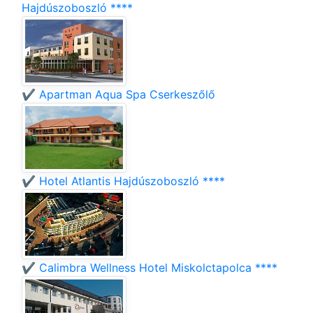
Hajdúszoboszló ****
✔️ Apartman Aqua Spa Cserkeszőlő
✔️ Hotel Atlantis Hajdúszoboszló ****
✔️ Calimbra Wellness Hotel Miskolctapolca ****