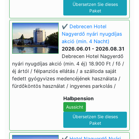
Übersetzen Sie dieses
Paket
✔️ Debrecen Hotel
Nagyerdő nyári nyugdíjas
akció (min. 4 Nacht)
2026.06.01 - 2026.08.31
Debrecen Hotel Nagyerdő
nyári nyugdíjas akció (min. 4 éj) 18.900 Ft / fő /
éj ártól / félpanziós ellátás / a szálloda saját
fedett gyógyvizes medencéjének használata /
fürdőköntös használat / ingyenes parkolás /
Halbpension
Aussicht
Übersetzen Sie dieses
Paket
✔️ Hotel Nagyerdő Nyári