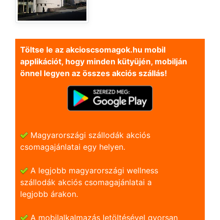
Töltse le az akcioscsomagok.hu mobil
applikációt, hogy minden kütyüjén, mobilján
önnel legyen az összes akciós szállás!
Magyarországi szállodák akciós
csomagajánlatai egy helyen.
A legjobb magyarországi wellness
szállodák akciós csomagajánlatai a
legjobb árakon.
A mobilalkalmazás letöltésével gyorsan