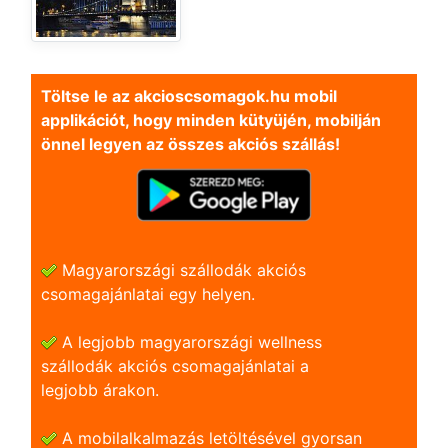
Töltse le az akcioscsomagok.hu mobil
applikációt, hogy minden kütyüjén, mobilján
önnel legyen az összes akciós szállás!
Magyarországi szállodák akciós
csomagajánlatai egy helyen.
A legjobb magyarországi wellness
szállodák akciós csomagajánlatai a
legjobb árakon.
A mobilalkalmazás letöltésével gyorsan