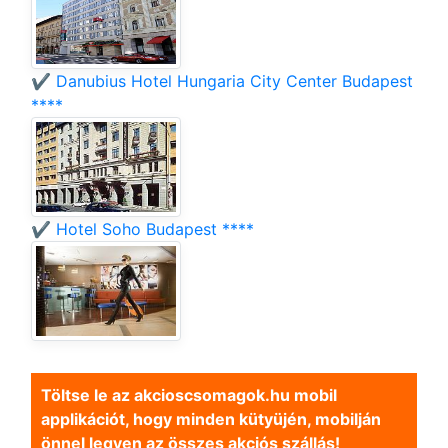
✔️ Danubius Hotel Hungaria City Center Budapest
****
✔️ Hotel Soho Budapest ****
Töltse le az akcioscsomagok.hu mobil
applikációt, hogy minden kütyüjén, mobilján
önnel legyen az összes akciós szállás!