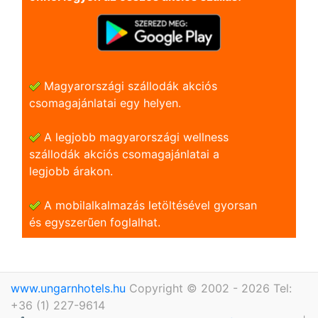
Magyarországi szállodák akciós
csomagajánlatai egy helyen.
A legjobb magyarországi wellness
szállodák akciós csomagajánlatai a
legjobb árakon.
A mobilalkalmazás letöltésével gyorsan
és egyszerũen foglalhat.
www.ungarnhotels.hu
Copyright © 2002 - 2026 Tel:
+36 (1) 227-9614