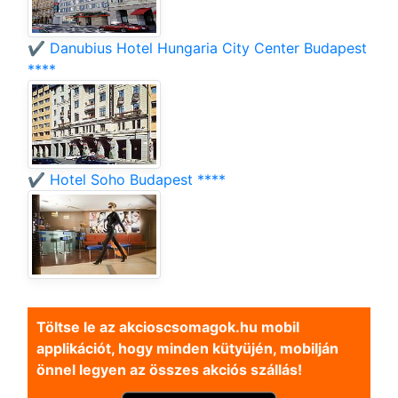
✔️ Danubius Hotel Hungaria City Center Budapest
****
✔️ Hotel Soho Budapest ****
Töltse le az akcioscsomagok.hu mobil
applikációt, hogy minden kütyüjén, mobilján
önnel legyen az összes akciós szállás!