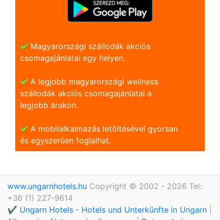
Magyarországi szállodák akciós
csomagajánlatai egy helyen.
A legjobb magyarországi wellness
szállodák akciós csomagajánlatai a
legjobb árakon.
A mobilalkalmazás letöltésével gyorsan
és egyszerũen foglalhat.
www.ungarnhotels.hu
Copyright © 2002 - 2026 Tel:
+36 (1) 227-9614
✔️ Ungarn Hotels - Hotels und Unterkünfte in Ungarn
|