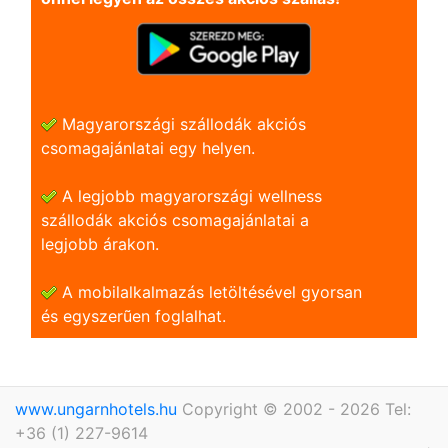
Magyarországi szállodák akciós
csomagajánlatai egy helyen.
A legjobb magyarországi wellness
szállodák akciós csomagajánlatai a
legjobb árakon.
A mobilalkalmazás letöltésével gyorsan
és egyszerũen foglalhat.
www.ungarnhotels.hu
Copyright © 2002 - 2026 Tel:
+36 (1) 227-9614