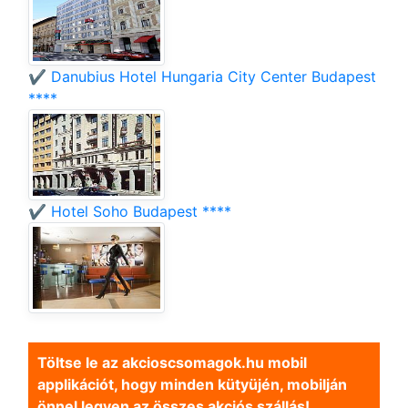
✔️ Danubius Hotel Hungaria City Center Budapest
****
✔️ Hotel Soho Budapest ****
Töltse le az akcioscsomagok.hu mobil
applikációt, hogy minden kütyüjén, mobilján
önnel legyen az összes akciós szállás!