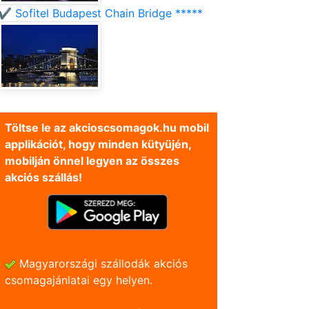
✔️ Sofitel Budapest Chain Bridge *****
Töltse le az akcioscsomagok.hu mobil
applikációt, hogy minden kütyüjén,
mobilján önnel legyen az összes
akciós szállás!
Magyarországi szállodák akciós
csomagajánlatai egy helyen.