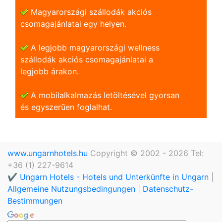
Magyarországi szállodák akciós
csomagajánlatai egy helyen.
A legjobb magyarországi wellness
szállodák akciós csomagajánlatai a
legjobb árakon.
A mobilalkalmazás letöltésével gyorsan
és egyszerũen foglalhat.
www.ungarnhotels.hu
Copyright © 2002 - 2026 Tel:
+36 (1) 227-9614
✔️ Ungarn Hotels - Hotels und Unterkünfte in Ungarn
|
Allgemeine Nutzungsbedingungen
|
Datenschutz-
Bestimmungen