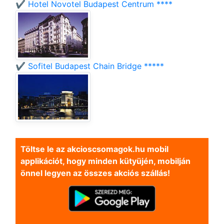
✔️ Hotel Novotel Budapest Centrum ****
✔️ Sofitel Budapest Chain Bridge *****
Töltse le az akcioscsomagok.hu mobil
applikációt, hogy minden kütyüjén, mobilján
önnel legyen az összes akciós szállás!