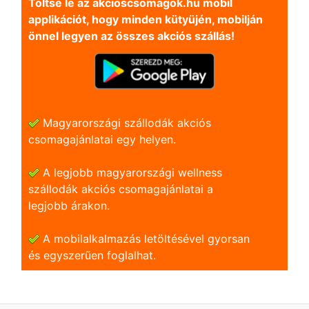
Töltse le az akcioscsomagok.hu mobil
applikációt, hogy minden kütyüjén, mobilján
önnel legyen az összes akciós szállás!
Magyarországi szállodák akciós
csomagajánlatai egy helyen.
A legjobb magyarországi wellness
szállodák akciós csomagajánlatai a
legjobb árakon.
A mobilalkalmazás letöltésével gyorsan
és egyszerũen foglalhat.