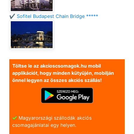
✔️ Sofitel Budapest Chain Bridge *****
Töltse le az akcioscsomagok.hu mobil
applikációt, hogy minden kütyüjén, mobilján
önnel legyen az összes akciós szállás!
Magyarországi szállodák akciós
csomagajánlatai egy helyen.