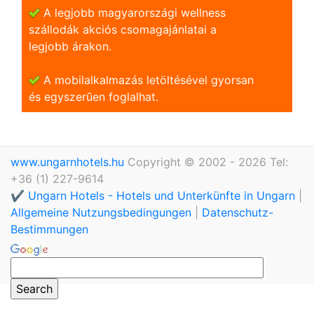
A legjobb magyarországi wellness
szállodák akciós csomagajánlatai a
legjobb árakon.
A mobilalkalmazás letöltésével gyorsan
és egyszerũen foglalhat.
www.ungarnhotels.hu
Copyright © 2002 - 2026 Tel:
+36 (1) 227-9614
✔️ Ungarn Hotels - Hotels und Unterkünfte in Ungarn
|
Allgemeine Nutzungsbedingungen
|
Datenschutz-
Bestimmungen