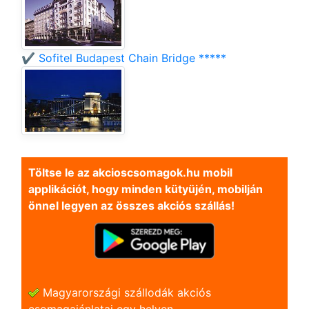
✔️ Sofitel Budapest Chain Bridge *****
Töltse le az akcioscsomagok.hu mobil
applikációt, hogy minden kütyüjén, mobilján
önnel legyen az összes akciós szállás!
Magyarországi szállodák akciós
csomagajánlatai egy helyen.