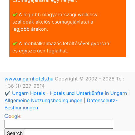
A legjobb magyarországi wellness
szállodák akciós csomagajánlatai a
legjobb árakon.
A mobilalkalmazás letöltésével gyorsan
és egyszerũen foglalhat.
www.ungarnhotels.hu
Copyright © 2002 - 2026 Tel:
+36 (1) 227-9614
✔️ Ungarn Hotels - Hotels und Unterkünfte in Ungarn
|
Allgemeine Nutzungsbedingungen
|
Datenschutz-
Bestimmungen