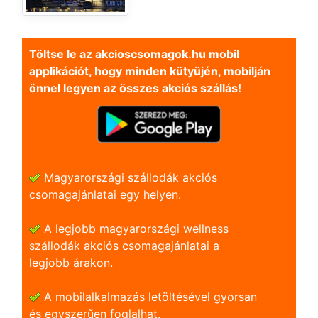
Töltse le az akcioscsomagok.hu mobil
applikációt, hogy minden kütyüjén, mobilján
önnel legyen az összes akciós szállás!
Magyarországi szállodák akciós
csomagajánlatai egy helyen.
A legjobb magyarországi wellness
szállodák akciós csomagajánlatai a
legjobb árakon.
A mobilalkalmazás letöltésével gyorsan
és egyszerũen foglalhat.