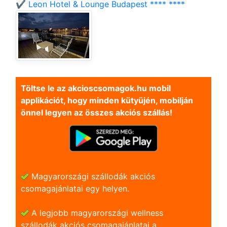
✔️ Leon Hotel & Lounge Budapest **** ****
Töltse le az akcioscsomagok.hu mobil
applikációt, hogy minden kütyüjén, mobilján
önnel legyen az összes akciós szállás!
Magyarországi szállodák akciós
csomagajánlatai egy helyen.
A legjobb magyarországi wellness
szállodák akciós csomagajánlatai a