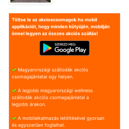
Töltse le az akcioscsomagok.hu mobil
applikációt, hogy minden kütyüjén, mobilján
önnel legyen az összes akciós szállás!
Magyarországi szállodák akciós
csomagajánlatai egy helyen.
A legjobb magyarországi wellness
szállodák akciós csomagajánlatai a
legjobb árakon.
A mobilalkalmazás letöltésével gyorsan
és egyszerũen foglalhat.