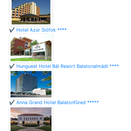
✔️ Hotel Azúr Siófok ****
✔️ Hunguest Hotel Bál Resort Balatonalmádi ****
✔️ Anna Grand Hotel Balatonfüred *****