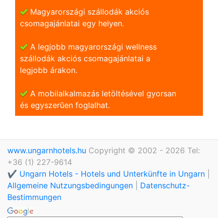
Magyarországi szállodák akciós
csomagajánlatai egy helyen.
A legjobb magyarországi wellness
szállodák akciós csomagajánlatai a
legjobb árakon.
A mobilalkalmazás letöltésével gyorsan
és egyszerũen foglalhat.
www.ungarnhotels.hu
Copyright © 2002 - 2026 Tel:
+36 (1) 227-9614
✔️ Ungarn Hotels - Hotels und Unterkünfte in Ungarn
|
Allgemeine Nutzungsbedingungen
|
Datenschutz-
Bestimmungen