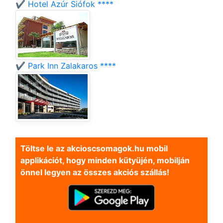
✔️ Hotel Azúr Siófok ****
✔️ Park Inn Zalakaros ****
Töltse le az akcioscsomagok.hu mobil
applikációt, hogy minden kütyüjén, mobilján
önnel legyen az összes akciós szállás!