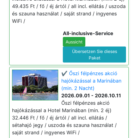
49.435 Ft / fő / éj ártól / all incl. ellátás / uszoda
és szauna használat / saját strand / ingyenes
WiFi /
All-inclusive-Service
Aussicht
Übersetzen Sie dieses
Paket
✔️ Őszi félpénzes akció
hajókázással a Marinában
(min. 2 Nacht)
2026.09.01 - 2026.10.11
Őszi félpénzes akció
hajókázással a Hotel Marinában (min. 2 éj)
32.446 Ft / fő / éj ártól / all incl. ellátás /
sétahajó jegy / uszoda és szauna használat /
saját strand / ingyenes WiFi /