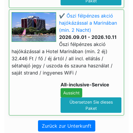
Paket
✔️ Őszi félpénzes akció
hajókázással a Marinában
(min. 2 Nacht)
2026.09.01 - 2026.10.11
Őszi félpénzes akció
hajókázással a Hotel Marinában (min. 2 éj)
32.446 Ft / fő / éj ártól / all incl. ellátás /
sétahajó jegy / uszoda és szauna használat /
saját strand / ingyenes WiFi /
All-inclusive-Service
Aussicht
Übersetzen Sie dieses
Paket
Zurück zur Unterkunft