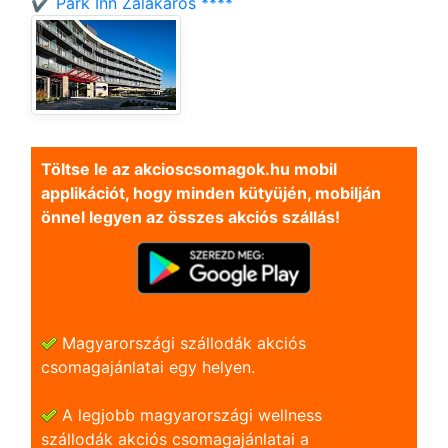
✔️ Park Inn Zalakaros ****
Töltse le az akcioscsomagok.hu mobil
applikációt, hogy minden kütyüjén, mobilján
önnel legyen az összes akciós szállás!
Magyarországi szállodák akciós
csomagajánlatai egy helyen.
A legjobb magyarországi wellness
szállodák akciós csomagajánlatai a