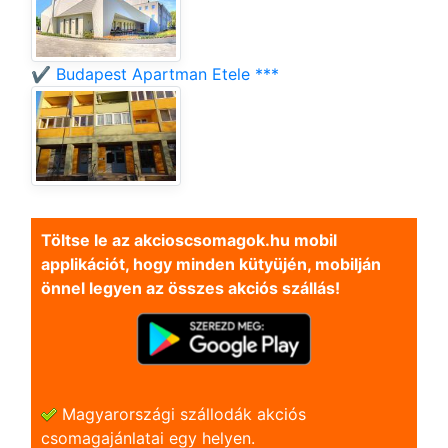
✔️ Budapest Apartman Etele ***
Töltse le az akcioscsomagok.hu mobil
applikációt, hogy minden kütyüjén, mobilján
önnel legyen az összes akciós szállás!
Magyarországi szállodák akciós
csomagajánlatai egy helyen.