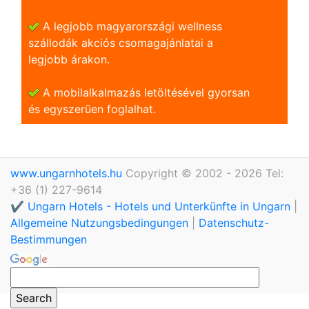
A legjobb magyarországi wellness
szállodák akciós csomagajánlatai a
legjobb árakon.
A mobilalkalmazás letöltésével gyorsan
és egyszerũen foglalhat.
www.ungarnhotels.hu
Copyright © 2002 - 2026 Tel:
+36 (1) 227-9614
✔️ Ungarn Hotels - Hotels und Unterkünfte in Ungarn
|
Allgemeine Nutzungsbedingungen
|
Datenschutz-
Bestimmungen