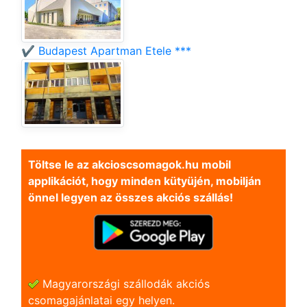
✔️ Budapest Apartman Etele ***
Töltse le az akcioscsomagok.hu mobil
applikációt, hogy minden kütyüjén, mobilján
önnel legyen az összes akciós szállás!
Magyarországi szállodák akciós
csomagajánlatai egy helyen.