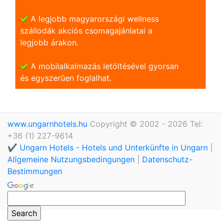
A legjobb magyarországi wellness
szállodák akciós csomagajánlatai a
legjobb árakon.
A mobilalkalmazás letöltésével gyorsan
és egyszerũen foglalhat.
www.ungarnhotels.hu
Copyright © 2002 - 2026 Tel:
+36 (1) 227-9614
✔️ Ungarn Hotels - Hotels und Unterkünfte in Ungarn
|
Allgemeine Nutzungsbedingungen
|
Datenschutz-
Bestimmungen