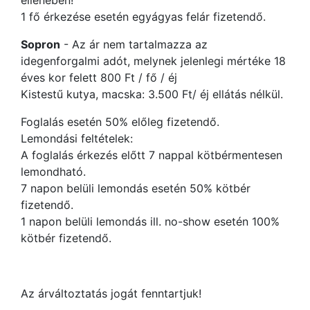
ellenében!
1 fő érkezése esetén egyágyas felár fizetendő.
Sopron
- Az ár nem tartalmazza az
idegenforgalmi adót, melynek jelenlegi mértéke 18
éves kor felett 800 Ft / fő / éj
Kistestű kutya, macska: 3.500 Ft/ éj ellátás nélkül.
Foglalás esetén 50% előleg fizetendő.
Lemondási feltételek:
A foglalás érkezés előtt 7 nappal kötbérmentesen
lemondható.
7 napon belüli lemondás esetén 50% kötbér
fizetendő.
1 napon belüli lemondás ill. no-show esetén 100%
kötbér fizetendő.
Az árváltoztatás jogát fenntartjuk!