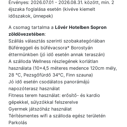
Érvényes: 2026.07.01 - 2026.08.31. között, min. 2
éjszaka foglalása esetén (kivéve kiemelt
időszakok, ünnepek)
A csomag tartalma a
Lővér Hotelben Sopron
zöldövezetében
:
Szállás választás szerinti szobakategóriában
Büféreggeli és büfévacsora* Borostyán
éttermünkben (jó idő esetén annak teraszán)
A szálloda Wellness részlegének korlátlan
használata (10x4,5 méteres medence 120cm mély,
28 °C, Pezsgőfürdő 34°C, Finn szauna)
Jó idő esetén csodálatos panorámájú
napozóterasz használat
Fitness terem használat: erősítő- és kardio
gépekkel, súlyzókkal felszerelve
Gyermek játszóház használat
Térítésmentes wifi a szálloda egész területén
Parkolás