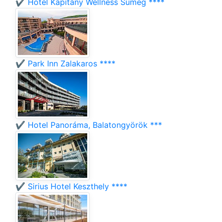
✔️ Hotel Kapitány Wellness Sümeg ****
✔️ Park Inn Zalakaros ****
✔️ Hotel Panoráma, Balatongyörök ***
✔️ Sirius Hotel Keszthely ****