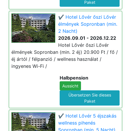
Paket
✔️ Hotel Lővér őszi Lővér
élmények Sopronban (min.
2 Nacht)
2026.09.01 - 2026.12.22
Hotel Lővér őszi Lővér
élmények Sopronban (min. 2 éj) 20.900 Ft / fő /
éj ártól / félpanzió / wellness használat /
ingyenes Wi-Fi /
Halbpension
Aussicht
Übersetzen Sie dieses
Paket
✔️ Hotel Lővér 5 éjszakás
wellness pihenés
Sopronban (min. 5 Nacht)