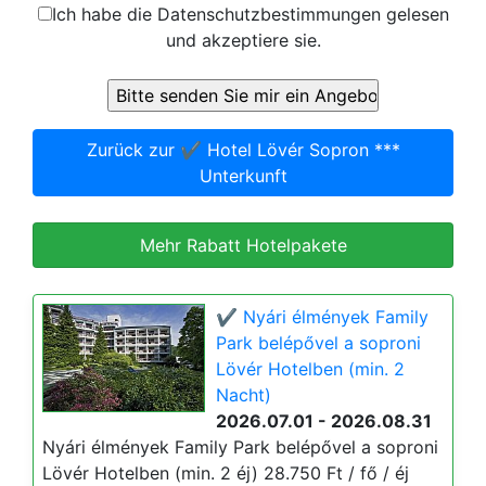
Ich habe die Datenschutzbestimmungen gelesen
und akzeptiere sie.
Zurück zur ✔️ Hotel Lövér Sopron ***
Unterkunft
Mehr Rabatt Hotelpakete
✔️ Nyári élmények Family
Park belépővel a soproni
Lövér Hotelben (min. 2
Nacht)
2026.07.01 - 2026.08.31
Nyári élmények Family Park belépővel a soproni
Lövér Hotelben (min. 2 éj) 28.750 Ft / fő / éj