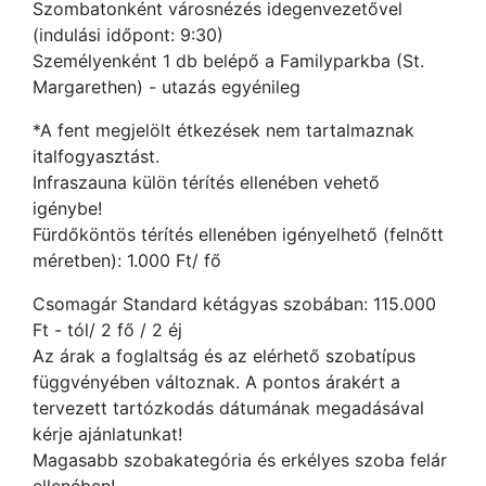
Szombatonként városnézés idegenvezetővel
(indulási időpont: 9:30)
Személyenként 1 db belépő a Familyparkba (St.
Margarethen) - utazás egyénileg
*A fent megjelölt étkezések nem tartalmaznak
italfogyasztást.
Infraszauna külön térítés ellenében vehető
igénybe!
Fürdőköntös térítés ellenében igényelhető (felnőtt
méretben): 1.000 Ft/ fő
Csomagár Standard kétágyas szobában: 115.000
Ft - tól/ 2 fő / 2 éj
Az árak a foglaltság és az elérhető szobatípus
függvényében változnak. A pontos árakért a
tervezett tartózkodás dátumának megadásával
kérje ajánlatunkat!
Magasabb szobakategória és erkélyes szoba felár