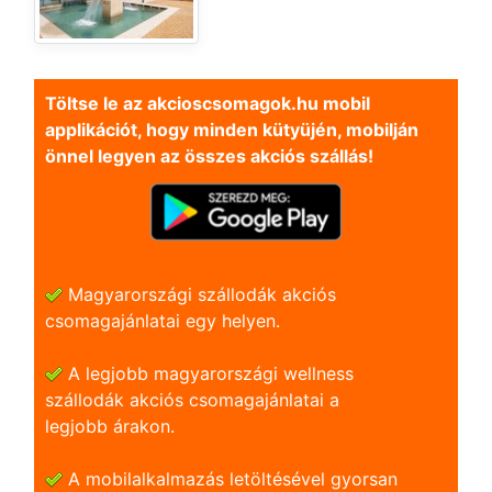
Töltse le az akcioscsomagok.hu mobil
applikációt, hogy minden kütyüjén, mobilján
önnel legyen az összes akciós szállás!
Magyarországi szállodák akciós
csomagajánlatai egy helyen.
A legjobb magyarországi wellness
szállodák akciós csomagajánlatai a
legjobb árakon.
A mobilalkalmazás letöltésével gyorsan