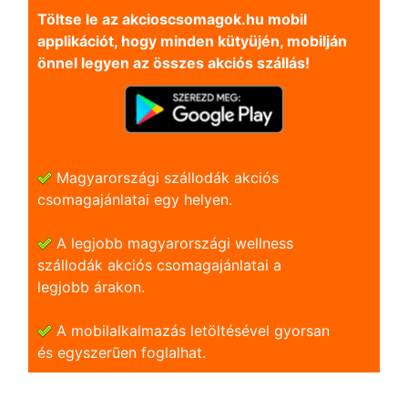
Töltse le az akcioscsomagok.hu mobil
applikációt, hogy minden kütyüjén, mobilján
önnel legyen az összes akciós szállás!
Magyarországi szállodák akciós
csomagajánlatai egy helyen.
A legjobb magyarországi wellness
szállodák akciós csomagajánlatai a
legjobb árakon.
A mobilalkalmazás letöltésével gyorsan
és egyszerũen foglalhat.