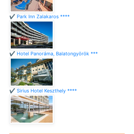
✔️ Park Inn Zalakaros ****
✔️ Hotel Panoráma, Balatongyörök ***
✔️ Sirius Hotel Keszthely ****